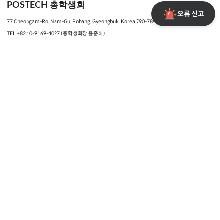
POSTECH 총학생회
오류 신고
77 Cheongam-Ro. Nam-Gu. Pohang. Gyeongbuk. Korea 790-784
TEL
+82 10-9169-4027
(총학생회장
윤준하
)
TEL
+82 54-279-2621
FAX
+82 54-279-2626
E-mail:
stu-40@postech.ac.kr
POPO 관련 문의:
popo-admin@postech.ac.kr
Developed by
개발자 모집
POSTECH
포항공대 홈페이지
POVIS
HEMOS